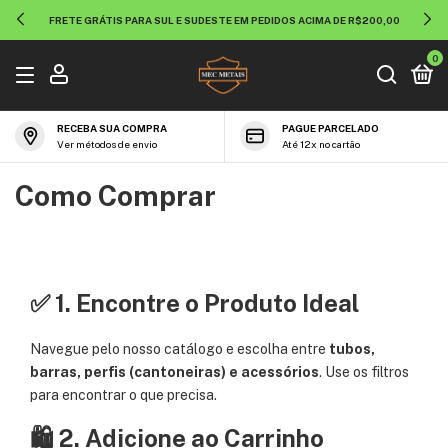
FRETE GRÁTIS PARA SUL E SUDESTE EM PEDIDOS ACIMA DE R$200,00
0
RECEBA SUA COMPRA
PAGUE PARCELADO
Ver métodos de envio
Até 12x no cartão
Como Comprar
✅ 1. Encontre o Produto Ideal
Navegue pelo nosso catálogo e escolha entre
tubos,
barras, perfis (cantoneiras) e acessórios
. Use os filtros
para encontrar o que precisa.
🛍 2. Adicione ao Carrinho