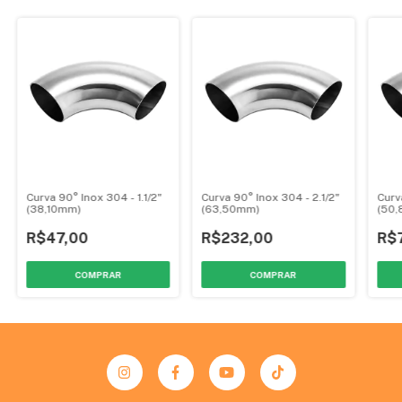
Curva 90° Inox 304 - 1.1/2"
Curva 90° Inox 304 - 2.1/2"
Curv
(38,10mm)
(63,50mm)
(50
R$47,00
R$232,00
R$
COMPRAR
COMPRAR